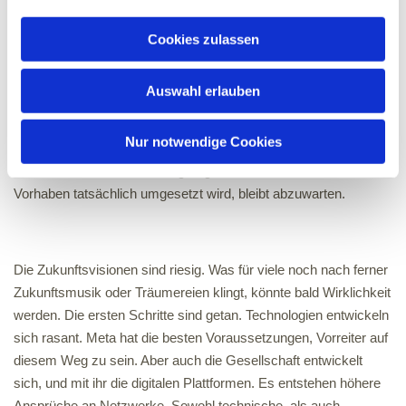
die Beurteilung dessen dem Konzern selbst. Zusätzlich trägt die
Cookies zulassen
Schnelllebigkeit von sozialen Medien dazu bei, dass oft nur
(reißerische) Überschriften gelesen werden, die zum Teil ein
falsches Bild des Inhalts vermitteln.
Auswahl erlauben
Meta betont den verantwortungsbewussten Umgang mit Daten
Nur notwendige Cookies
und Privatsphäre und möchte der Kritik der vergangenen
Monate und Jahre Rechnung tragen. In wie fern dieses
Vorhaben tatsächlich umgesetzt wird, bleibt abzuwarten.
Die Zukunftsvisionen sind riesig. Was für viele noch nach ferner
Zukunftsmusik oder Träumereien klingt, könnte bald Wirklichkeit
werden. Die ersten Schritte sind getan. Technologien entwickeln
sich rasant. Meta hat die besten Voraussetzungen, Vorreiter auf
diesem Weg zu sein. Aber auch die Gesellschaft entwickelt
sich, und mit ihr die digitalen Plattformen. Es entstehen höhere
Ansprüche an Netzwerke. Sowohl technische, als auch