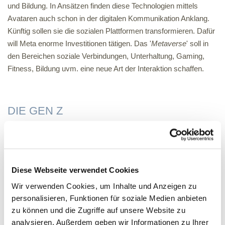
und Bildung. In Ansätzen finden diese Technologien mittels
Avataren auch schon in der digitalen Kommunikation Anklang.
Künftig sollen sie die sozialen Plattformen transformieren. Dafür
will Meta enorme Investitionen tätigen. Das '
Metaverse
' soll in
den Bereichen soziale Verbindungen, Unterhaltung, Gaming,
Fitness, Bildung uvm. eine neue Art der Interaktion schaffen.
DIE GEN Z
Zusätzlich will Meta die Ausrichtung stärker auf die junge
Generation lenken. In diversen Umfragen gab insbesondere die
Generation Z (also die 10 bis 23-jährigen) an, Facebook kaum
noch zu nutzen. Hier dominieren Snapchat, TikTok und
Diese Webseite verwendet Cookies
Instagram. Daher ist es nicht überraschend, dass insbesondere
Wir verwenden Cookies, um Inhalte und Anzeigen zu
die Tochterplattform Instagram durch neue Formate und
personalisieren, Funktionen für soziale Medien anbieten
erweiterte User-Möglichkeiten noch attraktiver für die jüngere
zu können und die Zugriffe auf unsere Website zu
Zielgruppe gemacht werden soll. Zu diesem Zweck werden
analysieren. Außerdem geben wir Informationen zu Ihrer