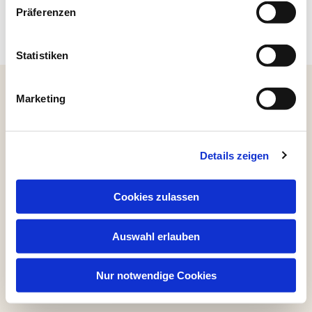
Präferenzen
Statistiken
Webdesign by
mediamagneten
Marketing
Eine Marke der Verlage:
BWG Werbegesellschaft mbH · Carl Hinnerwisch Verlag GmbH & Co. KG ·
gewusst-wo Berlin Brandenburg GmbH · Hansisches Verlagskontor GmbH ·
IDAG Telefonbuchverlag GmbH · Max Schmidt-Römhild GmbH & Co. KG ·
MWG Medienwerbegesellschaft mbH · Schmidt Römhild
Details zeigen
Kongressgesellschaft mbH · Stadler Telefonbuchverlag GmbH & Co. KG ·
Telefonbuchverlag Südbaden GmbH & Co. KG · Verlag Beleke GmbH ·
Verlag Wendler GmbH · Weber und Weidemeyer GmbH
Cookies zulassen
Impressum
|
Datenschutzerklärung
|
AGB
|
Online-Shop
Auswahl erlauben
Für dieses Projekt wurde ein Baum gepflanzt.
Pflanzung dokumentiert ·
Mehr Informationen
Nur notwendige Cookies