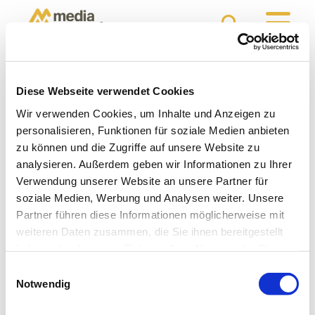
Diese Webseite verwendet Cookies
Unterseite: https://www.mediamagneten.de/online-
angebote/seo
Wir verwenden Cookies, um Inhalte und Anzeigen zu
personalisieren, Funktionen für soziale Medien anbieten
zu können und die Zugriffe auf unsere Website zu
➔ SEO
analysieren. Außerdem geben wir Informationen zu Ihrer
Verwendung unserer Website an unsere Partner für
soziale Medien, Werbung und Analysen weiter. Unsere
Textinhalte und Kontaktformular folgen demnächst
Partner führen diese Informationen möglicherweise mit
weiteren Daten zusammen, die Sie ihnen bereitgestellt
Text...
haben oder die sie im Rahmen Ihrer Nutzung der Dienste
gesammelt haben.
"Buche deinen Termin noch heute und erhalte
Einwilligungsauswahl
individuelle Beratung!“ // "Du hast Fragen oder benötigst
Notwendig
Unterstützung? Wir freuen uns auf deine Nachricht!"
Kontaktformular