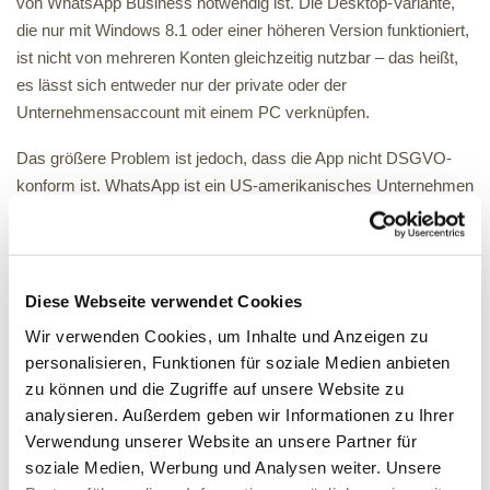
von WhatsApp Business notwendig ist. Die Desktop-Variante,
die nur mit Windows 8.1 oder einer höheren Version funktioniert,
ist nicht von mehreren Konten gleichzeitig nutzbar – das heißt,
es lässt sich entweder nur der private oder der
Unternehmensaccount mit einem PC verknüpfen.
Das größere Problem ist jedoch, dass die App nicht DSGVO-
konform ist. WhatsApp ist ein US-amerikanisches Unternehmen
und gehört wie seine Mutter Facebook zum Meta-Konzern.
WhatsApp Business greift ebenso wie die private WhatsApp-
App auf Daten im Smartphone zu und verarbeitet diese – wenn
auch nur kurz – in den USA. Handelt es sich dabei um Daten
Diese Webseite verwendet Cookies
von Kontakten, die selbst WhatsApp nicht nutzen und daher
Wir verwenden Cookies, um Inhalte und Anzeigen zu
einer Übermittlung ihrer Daten an WhatsApp nicht zugestimmt
personalisieren, Funktionen für soziale Medien anbieten
haben, wird es kritisch.
zu können und die Zugriffe auf unsere Website zu
analysieren. Außerdem geben wir Informationen zu Ihrer
Verwendung unserer Website an unsere Partner für
DIE WHATSAPP BUSINESS
soziale Medien, Werbung und Analysen weiter. Unsere