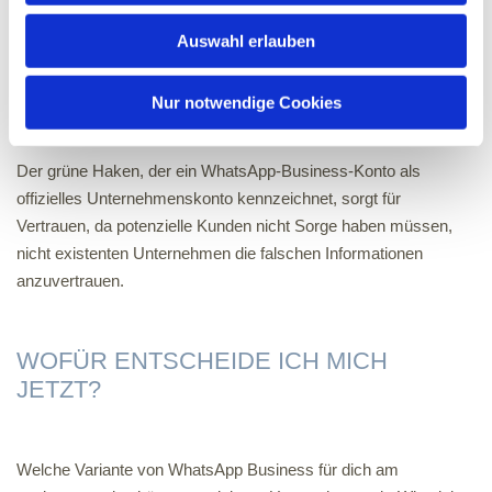
versendet werden. Anders als beim WhatsApp Broadcasts kann
Auswahl erlauben
eine unbegrenzte Anzahl an Kontakten mit dem Newsletter
erreicht werden. Wichtig dabei: Die Kontakte müssen dem
Newsletter durch ein Double Opt In-Verfahren, das von der
Nur notwendige Cookies
Plattform bereitgestellt wird, zugestimmt haben.
Der grüne Haken, der ein WhatsApp-Business-Konto als
offizielles Unternehmenskonto kennzeichnet, sorgt für
Vertrauen, da potenzielle Kunden nicht Sorge haben müssen,
nicht existenten Unternehmen die falschen Informationen
anzuvertrauen.
WOFÜR ENTSCHEIDE ICH MICH
JETZT?
Welche Variante von WhatsApp Business für dich am